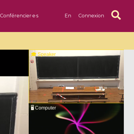
Conférencier·e·s
En
Connexion
6 videos
1 videos
d complex
CIMPA-CIRM Fellowships «
algébrique
Research in Residence »
Introduction to Dissipative
Dynamical Systems in Infinite
Dimensions and Their
Applications