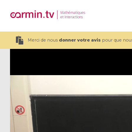
Mathématiques
et Interactions
Merci de nous
donner votre avis
pour que nous 
19 videos
CEMRACS 2026 : Modeling and AI
Coulomb b
for Environmental Transition /
quantum 
Centre d'Eté Mathématique de
Coulomb 
Recherche Avancée en Calcul
affines
Scientifique