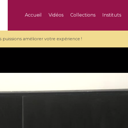
Accueil
Vidéos
Collections
Instituts
puissions améliorer votre expérience !
5 videos
ranches and affine
Algebraic geometry an
groups / Branches de
geometry / Géométrie 
et groupes quantiques
et géométrie complexe