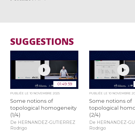
SUGGESTIONS
01:49:59
PUBLIÉE LE
10 NOVEMBRE 2025
PUBLIÉE LE
10 NOVEMBRE 20
Some notions of
Some notions of
topological homogeneity
topological hom
(1/4)
(2/4)
De HERNANDEZ-GUTIERREZ
De HERNANDEZ-GU
Rodrigo
Rodrigo