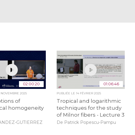
02:00:20
01:06:46
0 NOVEMBRE 2025
PUBLIÉE LE
14 FÉVRIER 2025
tions of
Tropical and logarithmic
ical homogeneity
techniques for the study
of Milnor fibers - Lecture 3
ANDEZ-GUTIERREZ
De Patrick Popescu-Pampu