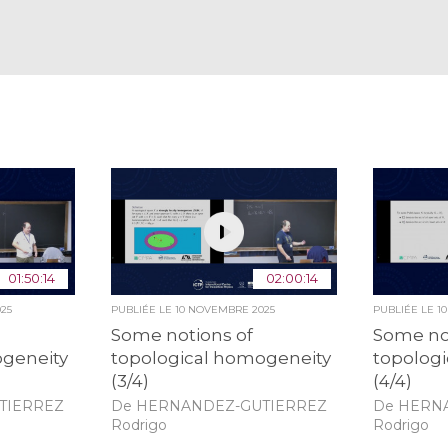
01:50:14
02:00:14
25
PUBLIÉE LE
10 NOVEMBRE 2025
PUBLIÉE LE
1
Some notions of
Some no
ogeneity
topological homogeneity
topolog
(3/4)
(4/4)
TIERREZ
De HERNANDEZ-GUTIERREZ
De HERN
Rodrigo
Rodrigo