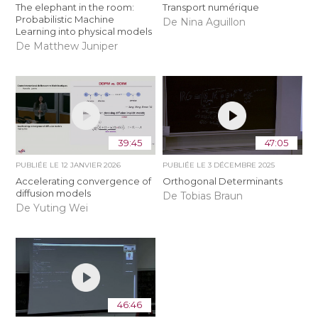
The elephant in the room:
Transport numérique
Probabilistic Machine
De Nina Aguillon
Learning into physical models
De Matthew Juniper
39:45
47:05
PUBLIÉE LE
12 JANVIER 2026
PUBLIÉE LE
3 DÉCEMBRE 2025
Accelerating convergence of
Orthogonal Determinants
diffusion models
De Tobias Braun
De Yuting Wei
46:46