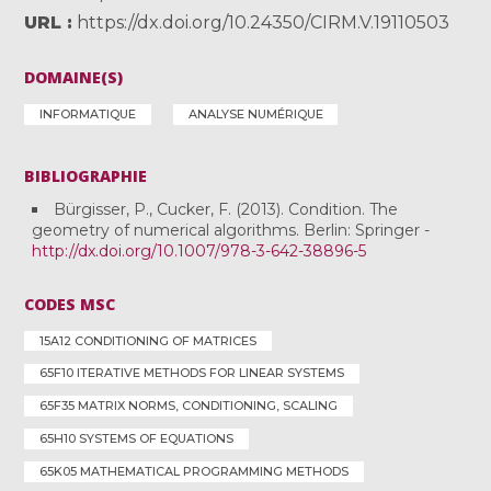
URL
https://dx.doi.org/10.24350/CIRM.V.19110503
DOMAINE(S)
INFORMATIQUE
ANALYSE NUMÉRIQUE
BIBLIOGRAPHIE
Bürgisser, P., Cucker, F. (2013). Condition. The
geometry of numerical algorithms. Berlin: Springer -
http://dx.doi.org/10.1007/978-3-642-38896-5
CODES MSC
15A12 CONDITIONING OF MATRICES
65F10 ITERATIVE METHODS FOR LINEAR SYSTEMS
65F35 MATRIX NORMS, CONDITIONING, SCALING
65H10 SYSTEMS OF EQUATIONS
65K05 MATHEMATICAL PROGRAMMING METHODS