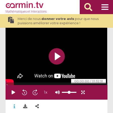
Mathématiques
et Interactions
Merci de nous
donner votre avis
pour que nous
puissions améliorer votre expérience !
00:00:00
/
01:32:31
1
x