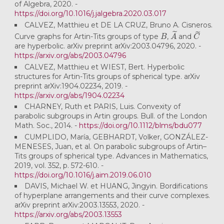
of Algebra, 2020. -
https://doi.org/10.1016/j.jalgebra.2020.03.017
CALVEZ, Matthieu et DE LA CRUZ, Bruno A. Cisneros.
B
A
~
C
~
Curve graphs for Artin-Tits groups of type
,
and
are hyperbolic. arXiv preprint arXiv:2003.04796, 2020. -
https://arxiv.org/abs/2003.04796
CALVEZ, Matthieu et WIEST, Bert. Hyperbolic
structures for Artin-Tits groups of spherical type. arXiv
preprint arXiv:1904.02234, 2019. -
https://arxiv.org/abs/1904.02234
CHARNEY, Ruth et PARIS, Luis. Convexity of
parabolic subgroups in Artin groups. Bull. of the London
Math. Soc., 2014. -
https://doi.org/10.1112/blms/bdu077
CUMPLIDO, María, GEBHARDT, Volker, GONZÁLEZ-
MENESES, Juan, et al. On parabolic subgroups of Artin–
Tits groups of spherical type. Advances in Mathematics,
2019, vol. 352, p. 572-610. -
https://doi.org/10.1016/j.aim.2019.06.010
DAVIS, Michael W. et HUANG, Jingyin. Bordifications
of hyperplane arrangements and their curve complexes.
arXiv preprint arXiv:2003.13553, 2020. -
https://arxiv.org/abs/2003.13553