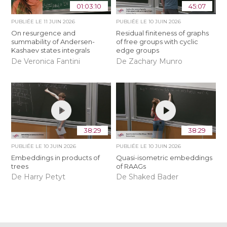
01:03:10
45:07
PUBLIÉE LE
11 JUIN 2026
PUBLIÉE LE
10 JUIN 2026
On resurgence and
Residual finiteness of graphs
summability of Andersen-
of free groups with cyclic
Kashaev states integrals
edge groups
De Veronica Fantini
De Zachary Munro
38:29
38:29
PUBLIÉE LE
10 JUIN 2026
PUBLIÉE LE
10 JUIN 2026
Embeddings in products of
Quasi-isometric embeddings
trees
of RAAGs
De Harry Petyt
De Shaked Bader