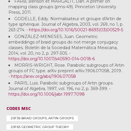
FARB, Benson et MARGALIT, Dan. A primer on
mapping class groups (pms-49). Princeton University
Press, 2011.
GODELLE, Eddy. Normalisateur et groupe d'Artin de
type sphérique. Journal of Algebra, 2003, vol. 269, no 1, p.
263-274. -
https://doi.org/10.1016/S0021-8693(03)00529-5
GONZÁLEZ-MENESES, Juan. Geometric
embeddings of braid groups do not merge conjugacy
classes. Boletín de la Sociedad Matemática Mexicana,
2014, vol. 20, no 2, p. 297-305. -
https://doi.org/10.1007/s40590-014-0018-6
MORRIS-WRIGHT, Rose. Parabolic subgroups of Artin
groups of FC type. arXiv preprint arXiv:1906.07058, 2019.
-
https://arxiv.org/abs/1906.07058
PARIS, Luis. Parabolic subgroups of Artin groups.
Journal of Algebra, 1997, vol. 196, no 2, p. 369-399. -
https://doi.org/10.1006/jabr.1997.7098
CODES MSC
20F36 BRAID GROUPS; ARTIN GROUPS
20F65 GEOMETRIC GROUP THEORY