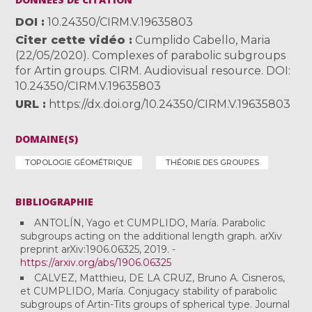
DOI
10.24350/CIRM.V.19635803
Citer cette vidéo
Cumplido Cabello, Maria
(22/05/2020). Complexes of parabolic subgroups
for Artin groups. CIRM. Audiovisual resource. DOI:
10.24350/CIRM.V.19635803
URL
https://dx.doi.org/10.24350/CIRM.V.19635803
DOMAINE(S)
TOPOLOGIE GÉOMÉTRIQUE
THÉORIE DES GROUPES
BIBLIOGRAPHIE
ANTOLÍN, Yago et CUMPLIDO, María. Parabolic
subgroups acting on the additional length graph. arXiv
preprint arXiv:1906.06325, 2019. -
https://arxiv.org/abs/1906.06325
CALVEZ, Matthieu, DE LA CRUZ, Bruno A. Cisneros,
et CUMPLIDO, María. Conjugacy stability of parabolic
subgroups of Artin-Tits groups of spherical type. Journal