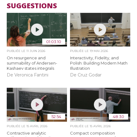
SUGGESTIONS
01:03:10
PUBLIÉE LE
11 JUIN 2026
PUBLIÉE LE
19 MAI 2026
On resurgence and
Interactivity, Fidelity, and
summability of Andersen-
Polish: Building Modern Math
Kashaev states integrals
Illustration
De Veronica Fantini
De Cruz Godar
52:54
48:30
PUBLIÉE LE
15 AVRIL 2026
PUBLIÉE LE
15 AVRIL 2026
Contractive analytic
Compact composition