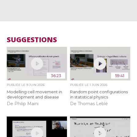
SUGGESTIONS
36:23
59:41
PUBLIÉE LE
9 JUIN 2026
PUBLIÉE LE
1 JUIN 2026
Modelling cell movement in
Random point configurations
development and disease
in statistical physics
De Philip Maini
De Thomas Leblé