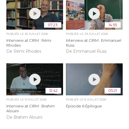
07:23
14:55
PUBLIÉE LE
30 JUILLET 2026
PUBLIÉE LE
29 JUILLET 2026
Interview at CIRM : Rémi
Interview at CIRM : Emmanuel
Rhodes
Russ
De Rémi Rhodes
De Emmanuel Russ
12:42
05:21
PUBLIÉE LE
9 JUILLET 2026
PUBLIÉE LE
8 JUILLET 2026
Interview at CIRM : Brahim
Épisode 6 Épilogue
Alouini
De Brahim Alouini