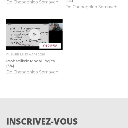
(2/4)
De Chopoghloo Somayeh
De Chopoghloo Somayeh
01:26:56
PUBLIÉE LE
23 MARS 2026
Probabilistic Modal Logics
(3/4)
De Chopoghloo Somayeh
INSCRIVEZ-VOUS