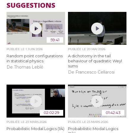
SUGGESTIONS
59:41
PUBLIÉE LE
1 JUIN 2026
PUBLIÉE LE
20 MAI 2026
Random point configurations
A dichotomy in the tail
in statistical physics
behaviour of quadratic Weyl
sums
De Thomas Leblé
De Francesco Cellarosi
02:02:29
01:42:43
PUBLIÉE LE
23 MARS 2026
PUBLIÉE LE
23 MARS 2026
Probabilistic Modal Logics (1/4)
Probabilistic Modal Logics