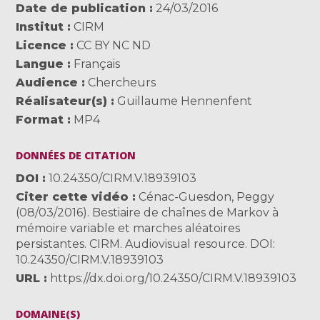
Date de publication
24/03/2016
Institut
CIRM
Licence
CC BY NC ND
Langue
Français
Audience
Chercheurs
Réalisateur(s)
Guillaume Hennenfent
Format
MP4
DONNÉES DE CITATION
DOI
10.24350/CIRM.V.18939103
Citer cette vidéo
Cénac-Guesdon, Peggy
(08/03/2016). Bestiaire de chaînes de Markov à
mémoire variable et marches aléatoires
persistantes. CIRM. Audiovisual resource. DOI:
10.24350/CIRM.V.18939103
URL
https://dx.doi.org/10.24350/CIRM.V.18939103
DOMAINE(S)