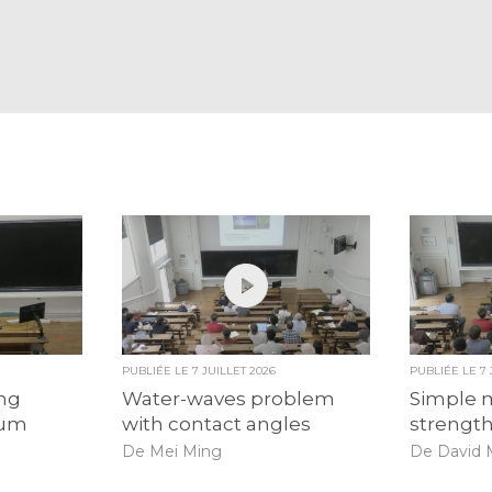
PUBLIÉE LE
7 JUILLET 2026
PUBLIÉE LE
7
ong
Water-waves problem
Simple m
uum
with contact angles
strength
De Mei Ming
De David M