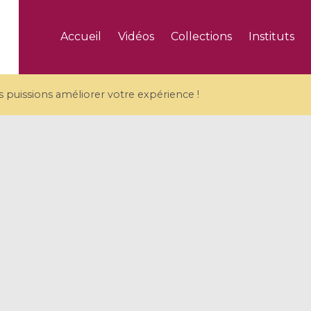
Accueil
Vidéos
Collections
Instituts
puissions améliorer votre expérience !
5 videos
ranches and affine
Algebraic geometry an
groups / Branches de
geometry / Géométrie 
et groupes quantiques
et géométrie complexe