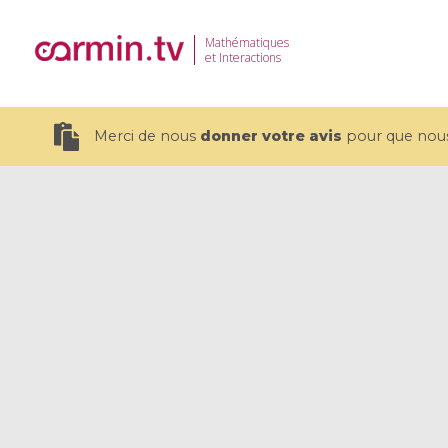
Mathématiques
et Interactions
Merci de nous
donner votre avis
pour que nous 
19 videos
CEMRACS 2026 : Modeling and AI
Coulomb b
for Environmental Transition /
quantum 
Centre d'Eté Mathématique de
Coulomb 
Recherche Avancée en Calcul
affines
Scientifique