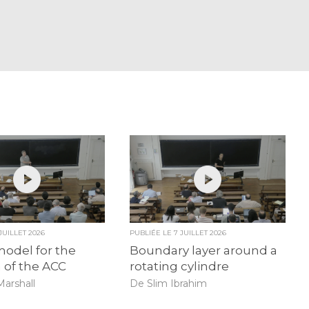
 JUILLET 2026
PUBLIÉE LE
7 JUILLET 2026
odel for the
Boundary layer around a
 of the ACC
rotating cylindre
arshall
De Slim Ibrahim