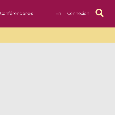
Conférencier·e·s
En
Connexion
6 videos
1 videos
d complex
CIMPA-CIRM Fellowships «
algébrique
Research in Residence »
Introduction to Dissipative
Dynamical Systems in Infinite
Dimensions and Their
Applications