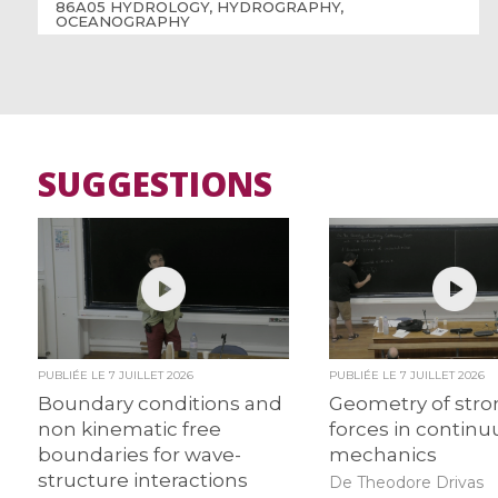
86A05 HYDROLOGY, HYDROGRAPHY,
OCEANOGRAPHY
SUGGESTIONS
PUBLIÉE LE
7 JUILLET 2026
PUBLIÉE LE
7 JUILLET 2026
Boundary conditions and
Geometry of str
non kinematic free
forces in contin
boundaries for wave-
mechanics
structure interactions
De Theodore Drivas