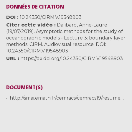
DONNÉES DE CITATION
DOI
10.24350/CIRM.V.19548903
Citer cette vidéo
Dalibard, Anne-Laure
(19/07/2019). Asymptotic methods for the study of
oceanographic models - Lecture 3: boundary layer
methods. CIRM. Audiovisual resource. DOI:
10.24350/CIRM.V.19548903
URL
https://dx.doi.org/10.24350/CIRM.V.19548903
DOCUMENT(S)
http://smai.emath.fr/cemracs/cemracs19/resumesPDF/dalibard.pdf