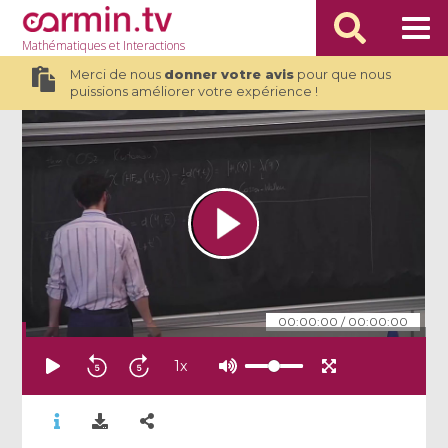
Mathématiques
et Interactions
Merci de nous
donner votre avis
pour que nous
puissions améliorer votre expérience !
00:00:00
/
00:00:00
1
x