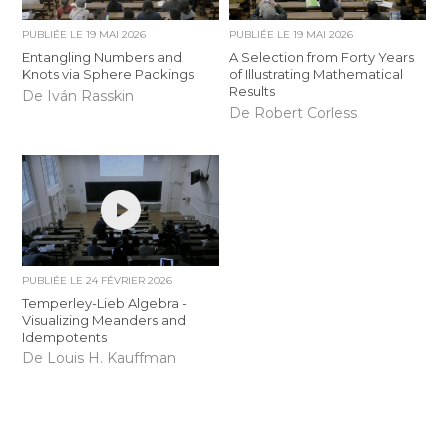
PUBLIÉE LE
19 MAI 2026
PUBLIÉE LE
19 MAI 2026
Entangling Numbers and
A Selection from Forty Years
Knots via Sphere Packings
of Illustrating Mathematical
Results
De Iván Rasskin
De Robert Corless
PUBLIÉE LE
24 FÉVRIER 2026
Temperley-Lieb Algebra -
Visualizing Meanders and
Idempotents
De Louis H. Kauffman