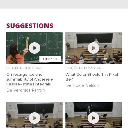
SUGGESTIONS
01:03:10
PUBLIÉE LE
11 JUIN 2026
PUBLIÉE LE
19 MAI 2026
On resurgence and
What Color Should This Pixel
summability of Andersen-
Be?
Kashaev states integrals
De Roice Nelson
De Veronica Fantini