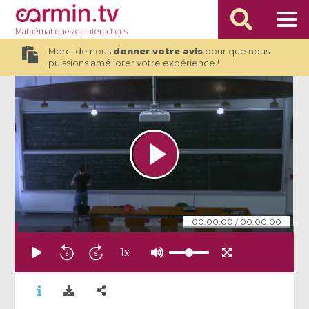
Mathématiques
et Interactions
Merci de nous
donner votre avis
pour que nous
puissions améliorer votre expérience !
00:00:00
/
00:00:00
1
x