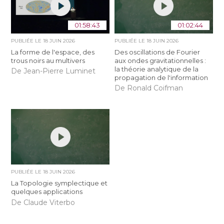
01:58:43
01:02:44
PUBLIÉE LE
18 JUIN 2026
PUBLIÉE LE
18 JUIN 2026
La forme de l'espace, des
Des oscillations de Fourier
trous noirs au multivers
aux ondes gravitationnelles :
la théorie analytique de la
De Jean-Pierre Luminet
propagation de l'information
De Ronald Coifman
PUBLIÉE LE
18 JUIN 2026
La Topologie symplectique et
quelques applications
De Claude Viterbo