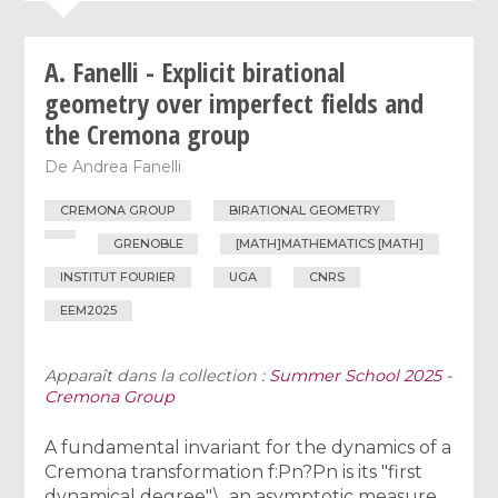
A. Fanelli - Explicit birational
geometry over imperfect fields and
the Cremona group
De
Andrea Fanelli
CREMONA GROUP
BIRATIONAL GEOMETRY
GRENOBLE
[MATH]MATHEMATICS [MATH]
INSTITUT FOURIER
UGA
CNRS
EEM2025
Apparaît dans la collection :
Summer School 2025 -
Cremona Group
A fundamental invariant for the dynamics of a
Cremona transformation f:Pn?Pn is its "first
dynamical degree"\, an asymptotic measure