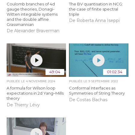
Coulomb branches of 4d
The BV quantisation in NCG:
gauge theories, Donagi-
the case of finite spectral
Witten integrable systems
triple
and the double affine
De Roberta Anna Iseppi
Grassmannian
De Alexander Braverman
49:04
01:02:34
PUBLIÉE LE
4 NOVEMBRE 2024
PUBLIÉE LE
9 SEPTEMBRE 2022
A formula for Wilson loop
Conformal Interfaces as
expectations in 2d Yang–Mills
Symmetries of String Theory
theory
De Costas Bachas
De Thierry Lévy