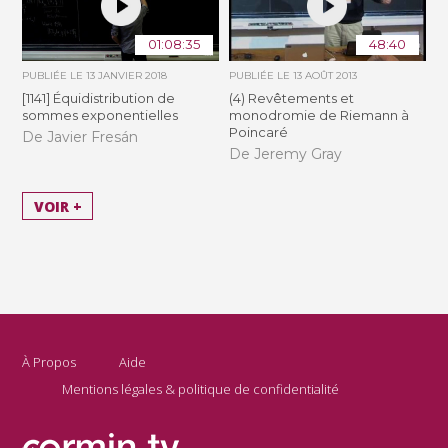
01:08:35
48:40
PUBLIÉE LE
13 JANVIER 2018
PUBLIÉE LE
13 AOÛT 2013
[1141] Équidistribution de
(4) Revêtements et
sommes exponentielles
monodromie de Riemann à
Poincaré
De Javier Fresán
De Jeremy Gray
VOIR +
À Propos
Aide
Mentions légales & politique de confidentialité