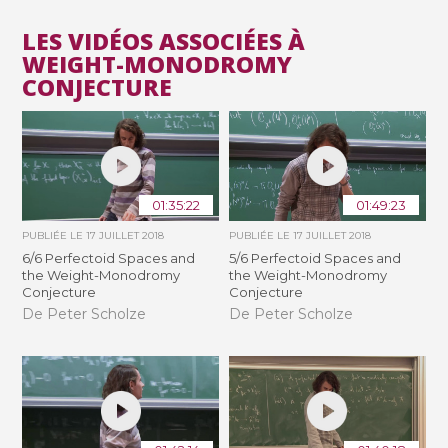
LES VIDÉOS ASSOCIÉES À
WEIGHT-MONODROMY
CONJECTURE
01:35:22
01:49:23
PUBLIÉE LE
17 JUILLET 2018
PUBLIÉE LE
17 JUILLET 2018
6/6 Perfectoid Spaces and
5/6 Perfectoid Spaces and
the Weight-Monodromy
the Weight-Monodromy
Conjecture
Conjecture
De Peter Scholze
De Peter Scholze