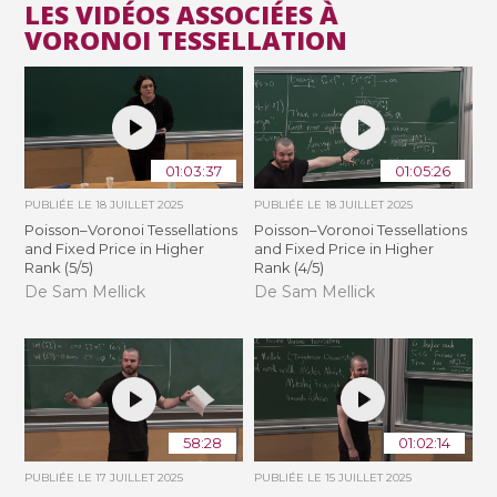
LES VIDÉOS ASSOCIÉES À
VORONOI TESSELLATION
01:03:37
01:05:26
PUBLIÉE LE
18 JUILLET 2025
PUBLIÉE LE
18 JUILLET 2025
Poisson–Voronoi Tessellations
Poisson–Voronoi Tessellations
and Fixed Price in Higher
and Fixed Price in Higher
Rank (5/5)
Rank (4/5)
De Sam Mellick
De Sam Mellick
58:28
01:02:14
PUBLIÉE LE
17 JUILLET 2025
PUBLIÉE LE
15 JUILLET 2025