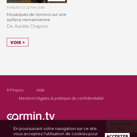
PUBLIÉE LE
22 MAI 2016
Mosaïques de Voronoi sur une
surface riemannienne
De Aurélie Chapron
VOIR +
À Propos
Aide
Mentions légales & politique de confidentialité
Donner son
Copyright Carmin.tv 2026
En poursuivant votre navigation sur ce site,
avis
vous acceptez l'utilisation de cookies pour
ACCEPTER