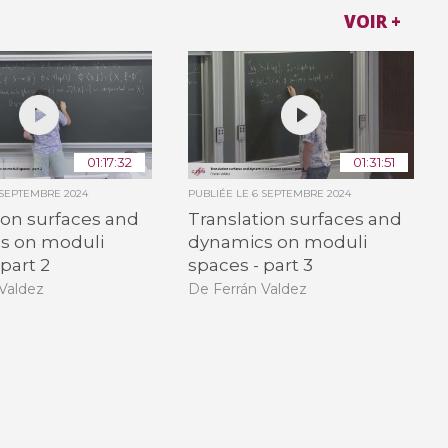
VOIR +
01:17:32
01:31:51
 SEPTEMBRE 2024
PUBLIÉE LE
6 SEPTEMBRE 2024
ion surfaces and
Translation surfaces and
s on moduli
dynamics on moduli
 part 2
spaces - part 3
Valdez
De Ferrán Valdez