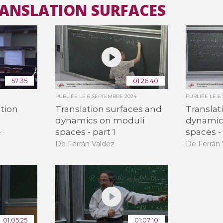
TRANSLATION SURFACES
Toutes les collections
Tous les instituts
57:35
01:26:40
PUBLIÉE LE
6 SEPTEMBRE 2024
PUBLIÉE LE
6
ation
Translation surfaces and
Translat
dynamics on moduli
dynamic
spaces - part 1
spaces -
e
De Ferrán Valdez
De Ferrán 
01:05:25
01:07:10