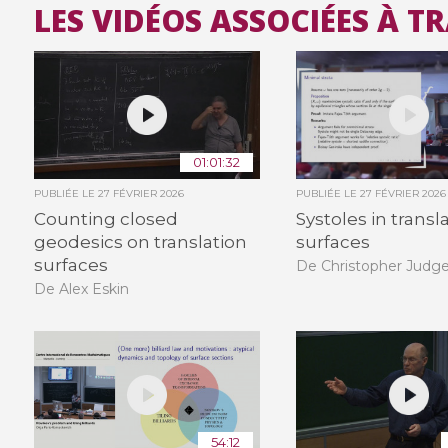
LES VIDÉOS ASSOCIÉES À 
01:01:32
PUBLIÉE LE
27 FÉVRIER 2026
PUBLIÉE LE
27 FÉVRIER 2026
Counting closed
Systoles in transl
geodesics on translation
surfaces
surfaces
De Christopher Judg
De Alex Eskin
54:12