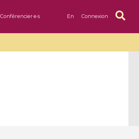
Conférencier·e·s
En
Connexion
6 videos
1 videos
d complex
CIMPA-CIRM Fellowships «
algébrique
Research in Residence »
Introduction to Dissipative
Dynamical Systems in Infinite
Dimensions and Their
Applications