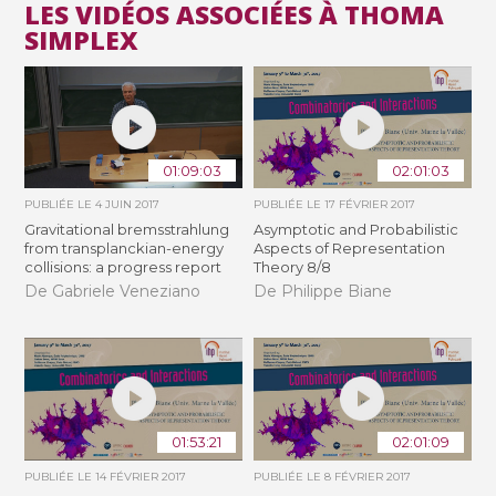
LES VIDÉOS ASSOCIÉES À THOMA
SIMPLEX
01:09:03
02:01:03
PUBLIÉE LE
4 JUIN 2017
PUBLIÉE LE
17 FÉVRIER 2017
Gravitational bremsstrahlung
Asymptotic and Probabilistic
from transplanckian-energy
Aspects of Representation
collisions: a progress report
Theory 8/8
De Gabriele Veneziano
De Philippe Biane
01:53:21
02:01:09
PUBLIÉE LE
14 FÉVRIER 2017
PUBLIÉE LE
8 FÉVRIER 2017