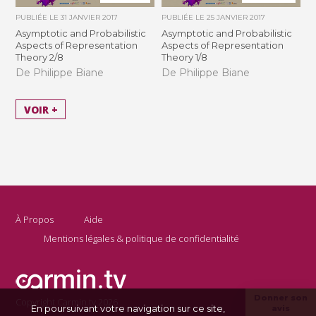
PUBLIÉE LE
31 JANVIER 2017
PUBLIÉE LE
25 JANVIER 2017
Asymptotic and Probabilistic
Asymptotic and Probabilistic
Aspects of Representation
Aspects of Representation
Theory 2/8
Theory 1/8
De Philippe Biane
De Philippe Biane
VOIR +
À Propos
Aide
Mentions légales & politique de confidentialité
Donner son
Copyright Carmin.tv 2026
En poursuivant votre navigation sur ce site,
avis