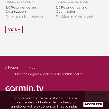
PUBLIÉE LE
3 MAI 2017
PUBLIÉE LE
29 AVRIL 2017
3/6 Resurgence and
2/6 Resurgence and
Quantization
Quantization
De Maxim Kontsevich
De Maxim Kontsevich
VOIR +
À Propos
Aide
Mentions légales & politique de confidentialité
Donner son
Copyright Carmin.tv 2026
En poursuivant votre navigation sur ce site,
avis
vous acceptez l'utilisation de cookies pour
ACCEPTER
améliorer votre expérience.
En savoir plus