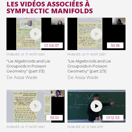
LES VIDÉOS ASSOCIÉES À
SYMPLECTIC MANIFOLDS
01:06:57
55:18
PUBLIÉE LE
17 AOÛT 2021
PUBLIÉE LE
17 AOÛT 2021
"Lie Algebroids and Lie
"Lie Algebroids and Lie
Groupoids in Poisson
Groupoids in Poisson
Geometry" (part 1/3)
Geometry" (part 2/3)
De Aissa Wade
De Aissa Wade
55:10
01:12:53
PUBLIÉE LE
17 AOÛT 2021
PUBLIÉE LE
12 MAI 2017