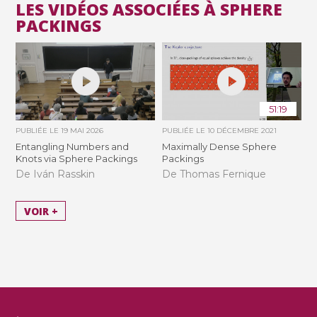
LES VIDÉOS ASSOCIÉES À SPHERE
PACKINGS
51:19
PUBLIÉE LE
19 MAI 2026
PUBLIÉE LE
10 DÉCEMBRE 2021
Entangling Numbers and
Maximally Dense Sphere
Knots via Sphere Packings
Packings
De Iván Rasskin
De Thomas Fernique
VOIR +