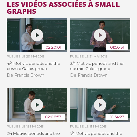
LES VIDÉOS ASSOCIÉES À SMALL
GRAPHS
02:20:01
01:56:31
PUBLIÉE LE
29 MAI 2015
PUBLIÉE LE
21 MAI 2015
4/4 Motivic periods and the
3/4 Motivic periods and the
cosmic Galois group
cosmic Galois group
De Francis Brown
De Francis Brown
02:06:57
01:54:27
PUBLIÉE LE
15 MAI 2015
PUBLIÉE LE
11 MAI 2015
2/4 Motivic periods and the
1/4 Motivic periods and the