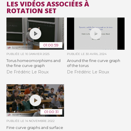
LES VIDÉOS ASSOCIÉES À
ROTATION SET
01:00:59
PUBLIÉE LE
10 JANVIER 2025
PUBLIÉE LE
30 AVRIL 2024
Torus homeomorphisms and
Around the fine curve graph
the fine curve graph
of the torus
De Frédéric Le Roux
De Frédéric Le Roux
01:00:31
PUBLIÉE LE
14 NOVEMBRE 2022
Fine curve graphs and surface