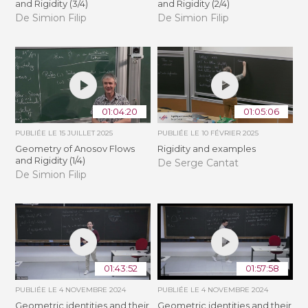
and Rigidity (3/4)
and Rigidity (2/4)
De Simion Filip
De Simion Filip
01:04:20
01:05:06
PUBLIÉE LE
15 JUILLET 2025
PUBLIÉE LE
10 FÉVRIER 2025
Geometry of Anosov Flows
Rigidity and examples
and Rigidity (1/4)
De Serge Cantat
De Simion Filip
01:43:52
01:57:58
PUBLIÉE LE
4 NOVEMBRE 2024
PUBLIÉE LE
4 NOVEMBRE 2024
Geometric identities and their
Geometric identities and their