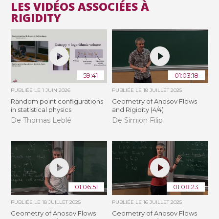
LES VIDÉOS ASSOCIÉES À
RIGIDITY
59:41
01:03:18
PUBLIÉE LE
1 JUIN 2026
PUBLIÉE LE
18 JUILLET 2025
Random point configurations
Geometry of Anosov Flows
in statistical physics
and Rigidity (4/4)
De Thomas Leblé
De Simion Filip
01:06:51
01:08:23
PUBLIÉE LE
18 JUILLET 2025
PUBLIÉE LE
16 JUILLET 2025
Geometry of Anosov Flows
Geometry of Anosov Flows