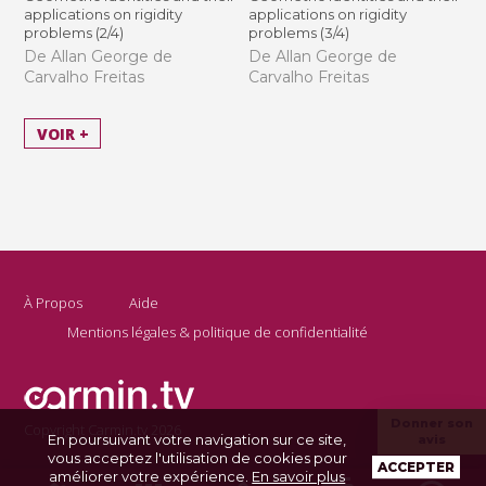
applications on rigidity
applications on rigidity
problems (2/4)
problems (3/4)
De Allan George de
De Allan George de
Carvalho Freitas
Carvalho Freitas
VOIR +
À Propos
Aide
Mentions légales & politique de confidentialité
Donner son
Copyright Carmin.tv 2026
En poursuivant votre navigation sur ce site,
avis
vous acceptez l'utilisation de cookies pour
ACCEPTER
améliorer votre expérience.
En savoir plus