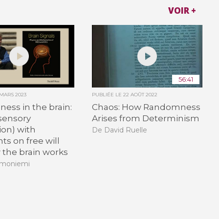
VOIR +
56:41
 MARS 2023
PUBLIÉE LE
22 AOÛT 2022
ss in the brain:
Chaos: How Randomness
sensory
Arises from Determinism
ion) with
De David Ruelle
s on free will
the brain works
Ilmoniemi