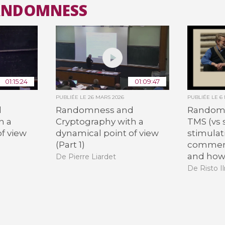
RANDOMNESS
Toutes les collections
Tous les instituts
01:15:24
01:09:47
PUBLIÉE LE
26 MARS 2026
PUBLIÉE LE
6
d
Randomness and
Randomne
h a
Cryptography with a
TMS (vs 
f view
dynamical point of view
stimulat
(Part 1)
comment
and how 
De Pierre Liardet
De Risto 