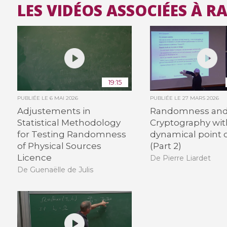
LES VIDÉOS ASSOCIÉES À 
19:15
PUBLIÉE LE
6 MAI 2026
PUBLIÉE LE
27 MARS 2026
Adjustements in
Randomness an
Statistical Methodology
Cryptography wit
for Testing Randomness
dynamical point o
of Physical Sources
(Part 2)
Licence
De Pierre Liardet
De Guenaëlle de Julis