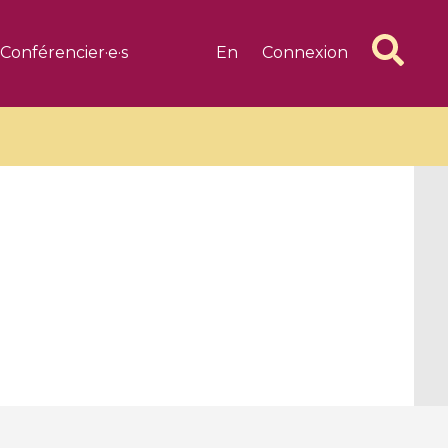
Conférencier·e·s
En
Connexion
6 videos
1 videos
d complex
CIMPA-CIRM Fellowships «
algébrique
Research in Residence »
Introduction to Dissipative
Dynamical Systems in Infinite
Dimensions and Their
Applications