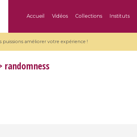
Accueil
Vidéos
Collections
Instituts
puissions améliorer votre expérience !
> randomness
5 videos
ranches and affine
Algebraic geometry an
groups / Branches de
geometry / Géométrie 
et groupes quantiques
et géométrie complexe