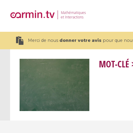
Mathématiques
et Interactions
Merci de nous
donner votre avis
pour que nous 
MOT-CLÉ
19 videos
CEMRACS 2026 : Modeling and AI
Coulomb b
for Environmental Transition /
quantum 
Centre d'Eté Mathématique de
Coulomb 
Recherche Avancée en Calcul
affines
Scientifique