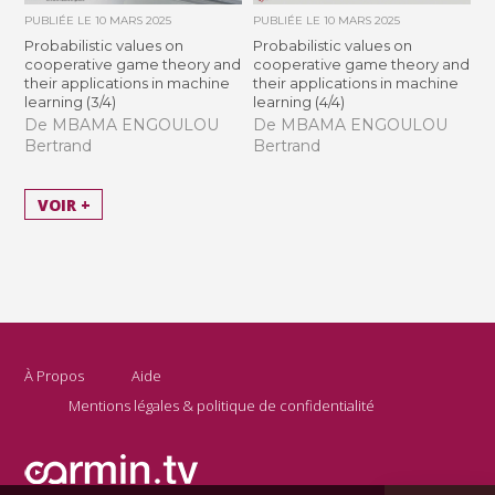
PUBLIÉE LE
10 MARS 2025
PUBLIÉE LE
10 MARS 2025
Probabilistic values on
Probabilistic values on
cooperative game theory and
cooperative game theory and
their applications in machine
their applications in machine
learning (3/4)
learning (4/4)
De MBAMA ENGOULOU
De MBAMA ENGOULOU
Bertrand
Bertrand
VOIR +
À Propos
Aide
Mentions légales & politique de confidentialité