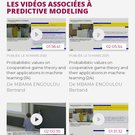
LES VIDÉOS ASSOCIÉES À
PREDICTIVE MODELING
01:56:41
02:05:34
PUBLIÉE LE
10 MARS 2025
PUBLIÉE LE
10 MARS 2025
Probabilistic values on
Probabilistic values on
cooperative game theory and
cooperative game theory and
their applications in machine
their applications in machine
learning (1/4)
learning (2/4)
De MBAMA ENGOULOU
De MBAMA ENGOULOU
Bertrand
Bertrand
02:00:55
01:31:32