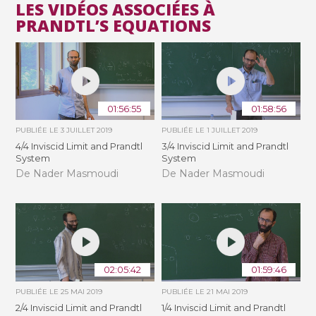
LES VIDÉOS ASSOCIÉES À
PRANDTL’S EQUATIONS
01:56:55
01:58:56
PUBLIÉE LE
3 JUILLET 2019
PUBLIÉE LE
1 JUILLET 2019
4/4 Inviscid Limit and Prandtl
3/4 Inviscid Limit and Prandtl
System
System
De Nader Masmoudi
De Nader Masmoudi
02:05:42
01:59:46
PUBLIÉE LE
25 MAI 2019
PUBLIÉE LE
21 MAI 2019
2/4 Inviscid Limit and Prandtl
1/4 Inviscid Limit and Prandtl