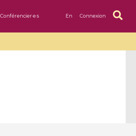
Conférencier·e·s
En
Connexion
6 videos
1 videos
d complex
CIMPA-CIRM Fellowships «
algébrique
Research in Residence »
Introduction to Dissipative
Dynamical Systems in Infinite
Dimensions and Their
Applications