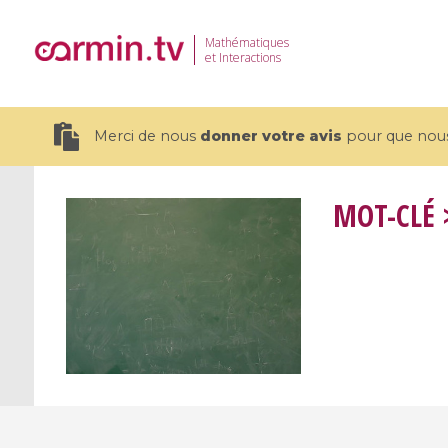
Mathématiques
et Interactions
Merci de nous
donner votre avis
pour que nous 
MOT-CLÉ
19 videos
CEMRACS 2026 : Modeling and AI
Coulomb b
for Environmental Transition /
quantum 
Centre d'Eté Mathématique de
Coulomb 
Recherche Avancée en Calcul
affines
Scientifique