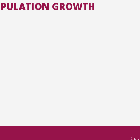
POPULATION GROWTH
Toutes les collections
Tous les instituts
À Pr