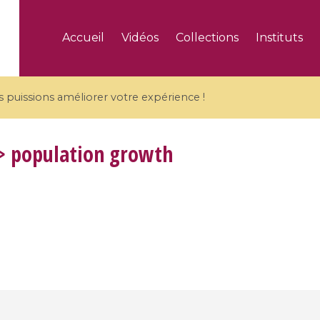
Accueil
Vidéos
Collections
Instituts
puissions améliorer votre expérience !
> population growth
5 videos
ranches and affine
Algebraic geometry an
groups / Branches de
geometry / Géométrie 
et groupes quantiques
et géométrie complexe