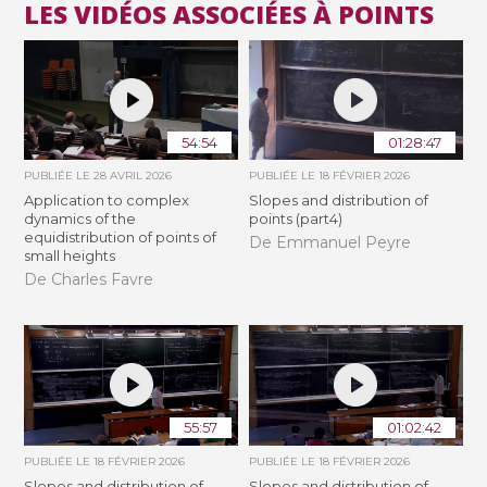
LES VIDÉOS ASSOCIÉES À POINTS
54:54
01:28:47
PUBLIÉE LE
28 AVRIL 2026
PUBLIÉE LE
18 FÉVRIER 2026
Application to complex
Slopes and distribution of
dynamics of the
points (part4)
equidistribution of points of
De Emmanuel Peyre
small heights
De Charles Favre
55:57
01:02:42
PUBLIÉE LE
18 FÉVRIER 2026
PUBLIÉE LE
18 FÉVRIER 2026
Slopes and distribution of
Slopes and distribution of