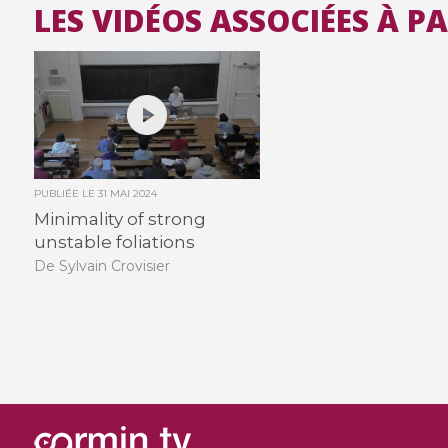
LES VIDÉOS ASSOCIÉES À P
PUBLIÉE LE
31 MAI 2024
Minimality of strong
unstable foliations
De Sylvain Crovisier