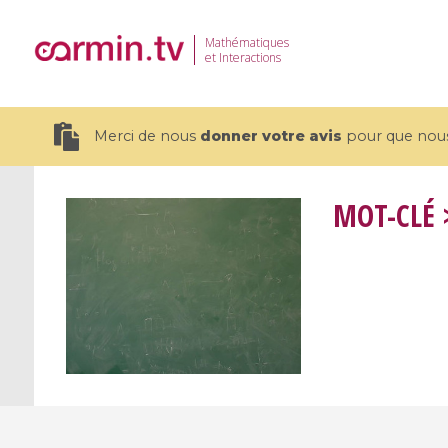
Mathématiques
et Interactions
Merci de nous
donner votre avis
pour que nous 
MOT-CLÉ
>
19 videos
CEMRACS 2026 : Modeling and AI
Coulomb b
for Environmental Transition /
quantum 
Centre d'Eté Mathématique de
Coulomb 
Recherche Avancée en Calcul
affines
Scientifique