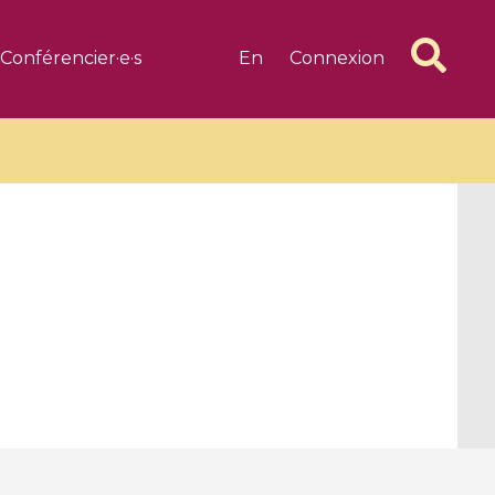
Conférencier·e·s
En
Connexion
6 videos
1 videos
d complex
CIMPA-CIRM Fellowships «
algébrique
Research in Residence »
Introduction to Dissipative
Dynamical Systems in Infinite
Dimensions and Their
Applications