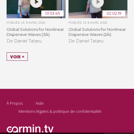
01:53:45
02:02:19
PUBLIÉE LE
9 AVRIL 2025
PUBLIÉE LE
8 AVRIL 2025
Global Solutions for Nonlinear
Global Solutions for Nonlinear
Dispersive Waves (3/4)
Dispersive Waves (2/4)
De Daniel Tataru
De Daniel Tataru
VOIR +
À Propos
Aide
Mentions légales & politique de confidentialité