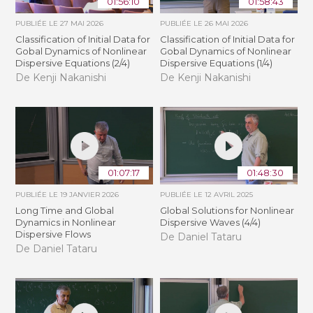
01:56:10
01:58:43
PUBLIÉE LE
27 MAI 2026
PUBLIÉE LE
26 MAI 2026
Classification of Initial Data for
Classification of Initial Data for
Gobal Dynamics of Nonlinear
Gobal Dynamics of Nonlinear
Dispersive Equations (2/4)
Dispersive Equations (1/4)
De Kenji Nakanishi
De Kenji Nakanishi
01:07:17
01:48:30
PUBLIÉE LE
19 JANVIER 2026
PUBLIÉE LE
12 AVRIL 2025
Long Time and Global
Global Solutions for Nonlinear
Dynamics in Nonlinear
Dispersive Waves (4/4)
Dispersive Flows
De Daniel Tataru
De Daniel Tataru