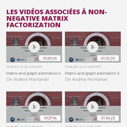
LES VIDÉOS ASSOCIÉES À NON-
NEGATIVE MATRIX
FACTORIZATION
01:29:45
01:32:20
PUBLIÉE LE
26 JUIN 2017
PUBLIÉE LE
22 JUIN 2017
Matrix and graph estimation 4
Matrix and graph estimation 3
De Andrea Montanari
De Andrea Montanari
01:27:14
01:34:23
PUBLIÉE LE
22 JUIN 2017
PUBLIÉE LE
21 JUIN 2017