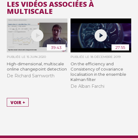
LES VIDÉOS ASSOCIÉES À
MULTISCALE
39:43
27:55
PUBLIÉE LE
15 JUIN 2020
PUBLIÉE LE
18 DÉCEMBRE 2019
High-dimensional, multiscale
On the efficiency and
online changepoint detection
Consistency of covariance
localisation in the ensemble
De Richard Samworth
Kalman filter
De Alban Farchi
VOIR +