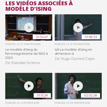
LES VIDÉOS ASSOCIÉES À
MODÈLE D'ISING
01:04:47
01:58:33
PUBLIÉE LE
21 JANVIER 2026
PUBLIÉE LE
12 FÉVRIER 2016
Le modèle d'Ising du
4/4 Le modèle d’Ising en
ferromagnétisme de 1920 à
dimension d
2020
De Hugo Duminil-Copin
De Stanislas Smirnov
01:51:28
02:02:28
PUBLIÉE LE
4 FÉVRIER 2016
PUBLIÉE LE
29 JANVIER 2016