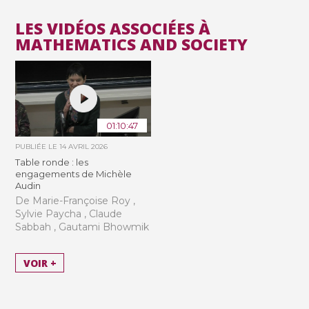
LES VIDÉOS ASSOCIÉES À
MATHEMATICS AND SOCIETY
01:10:47
PUBLIÉE LE
14 AVRIL 2026
Table ronde : les
engagements de Michèle
Audin
De Marie-Françoise Roy ,
Sylvie Paycha , Claude
Sabbah , Gautami Bhowmik
VOIR +