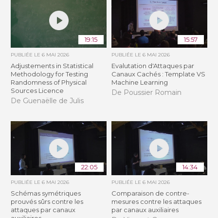
19:15
15:57
PUBLIÉE LE
6 MAI 2026
PUBLIÉE LE
6 MAI 2026
Adjustements in Statistical
Evalutation d'Attaques par
Methodology for Testing
Canaux Cachés : Template VS
Randomness of Physical
Machine Learning
Sources Licence
De Poussier Romain
De Guenaëlle de Julis
22:05
14:34
PUBLIÉE LE
6 MAI 2026
PUBLIÉE LE
6 MAI 2026
Schémas symétriques
Comparaison de contre-
prouvés sûrs contre les
mesures contre les attaques
attaques par canaux
par canaux auxiliaires
auxiliaires