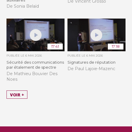
De Vincent Grosso
De Sonia Belaïd
17:41
17:18
PUBLIÉE LE
6 MAI 2026
PUBLIÉE LE
6 MAI 2026
Sécurité des communications
Signatures de réputation
par étalement de spectre
De Paul Lajoie-Mazenc
De Mathieu Bouvier Des
Noes
VOIR +