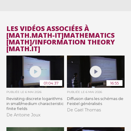
LES VIDÉOS ASSOCIÉES À
[MATH.MATH-IT]MATHEMATICS
[MATH]/INFORMATION THEORY
[MATH.IT]
01:04:37
16:55
PUBLIÉE LE
6 MAI 2026
PUBLIÉE LE
6 MAI 2026
Revisiting discrete logarithms
Diffusion dans les schémas de
in small/medium characteristic
Feistel généralisés
finite fields
De Gaël Thomas
De Antoine Joux