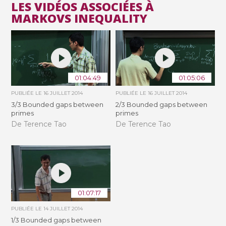
LES VIDÉOS ASSOCIÉES À
MARKOVS INEQUALITY
01:04:49
01:05:06
PUBLIÉE LE
16 JUILLET 2014
PUBLIÉE LE
16 JUILLET 2014
3/3 Bounded gaps between
2/3 Bounded gaps between
primes
primes
De Terence Tao
De Terence Tao
01:07:17
PUBLIÉE LE
14 JUILLET 2014
1/3 Bounded gaps between