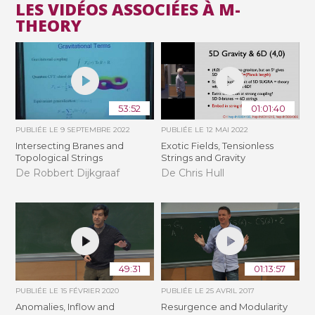
LES VIDÉOS ASSOCIÉES À M-
THEORY
53:52
01:01:40
PUBLIÉE LE
9 SEPTEMBRE 2022
PUBLIÉE LE
12 MAI 2022
Intersecting Branes and
Exotic Fields, Tensionless
Topological Strings
Strings and Gravity
De Robbert Dijkgraaf
De Chris Hull
49:31
01:13:57
PUBLIÉE LE
15 FÉVRIER 2020
PUBLIÉE LE
25 AVRIL 2017
Anomalies, Inflow and
Resurgence and Modularity