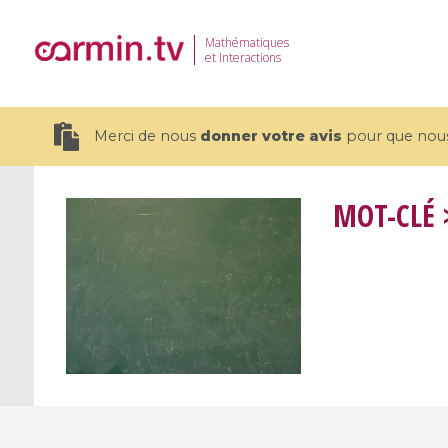
Mathématiques
et Interactions
Merci de nous
donner votre avis
pour que nous 
MOT-CLÉ
>
19 videos
CEMRACS 2026 : Modeling and AI
Coulomb b
for Environmental Transition /
quantum 
Centre d'Eté Mathématique de
Coulomb 
Recherche Avancée en Calcul
affines
Scientifique