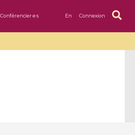
Conférencier·e·s
En
Connexion
6 videos
1 videos
d complex
CIMPA-CIRM Fellowships «
algébrique
Research in Residence »
Introduction to Dissipative
Dynamical Systems in Infinite
Dimensions and Their
Applications