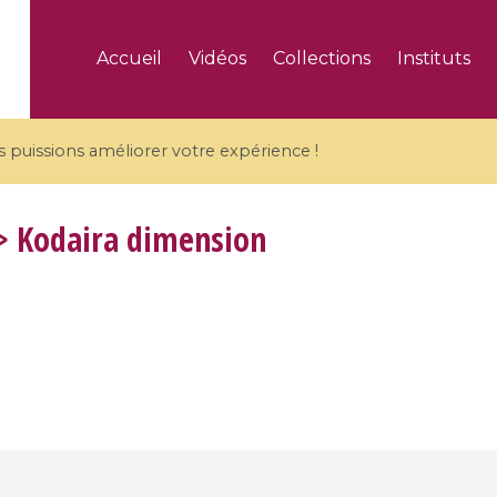
Accueil
Vidéos
Collections
Instituts
puissions améliorer votre expérience !
 Kodaira dimension
5 videos
ranches and affine
Algebraic geometry an
groups / Branches de
geometry / Géométrie 
et groupes quantiques
et géométrie complexe