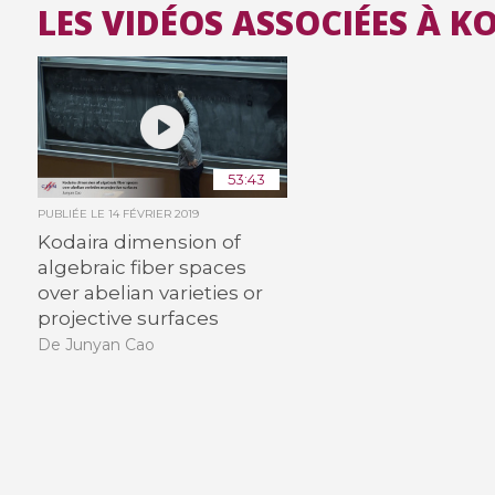
LES VIDÉOS ASSOCIÉES À 
53:43
PUBLIÉE LE
14 FÉVRIER 2019
Kodaira dimension of
algebraic fiber spaces
over abelian varieties or
projective surfaces
De Junyan Cao