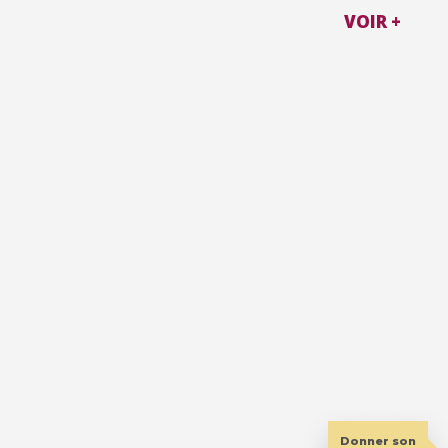
VOIR +
Donner son