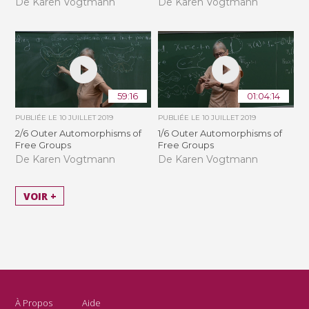
De Karen Vogtmann
De Karen Vogtmann
59:16
01:04:14
PUBLIÉE LE
10 JUILLET 2019
PUBLIÉE LE
10 JUILLET 2019
2/6 Outer Automorphisms of
1/6 Outer Automorphisms of
Free Groups
Free Groups
De Karen Vogtmann
De Karen Vogtmann
VOIR +
À Propos
Aide