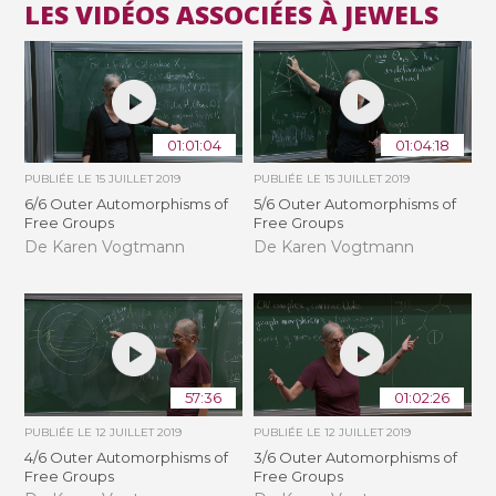
LES VIDÉOS ASSOCIÉES À JEWELS
01:01:04
01:04:18
PUBLIÉE LE
15 JUILLET 2019
PUBLIÉE LE
15 JUILLET 2019
6/6 Outer Automorphisms of
5/6 Outer Automorphisms of
Free Groups
Free Groups
De Karen Vogtmann
De Karen Vogtmann
57:36
01:02:26
PUBLIÉE LE
12 JUILLET 2019
PUBLIÉE LE
12 JUILLET 2019
4/6 Outer Automorphisms of
3/6 Outer Automorphisms of
Free Groups
Free Groups