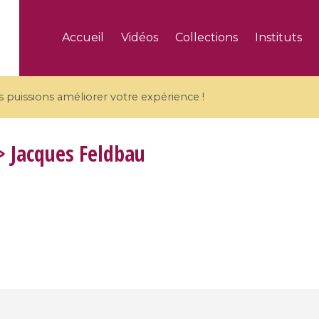
Accueil
Vidéos
Collections
Instituts
puissions améliorer votre expérience !
 Jacques Feldbau
5 videos
ranches and affine
Algebraic geometry an
groups / Branches de
geometry / Géométrie 
et groupes quantiques
et géométrie complexe