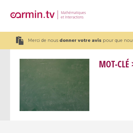
Mathématiques
et Interactions
Merci de nous
donner votre avis
pour que nous 
MOT-CLÉ
>
19 videos
CEMRACS 2026 : Modeling and AI
Coulomb b
for Environmental Transition /
quantum 
Centre d'Eté Mathématique de
Coulomb 
Recherche Avancée en Calcul
affines
Scientifique