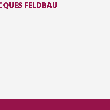
ACQUES FELDBAU
Toutes les collections
Tous les instituts
À Pr