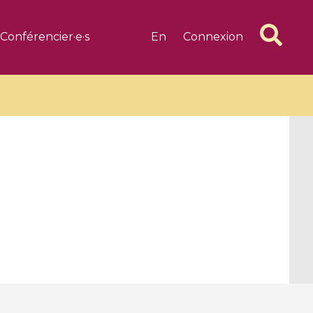
Conférencier·e·s
En
Connexion
6 videos
1 videos
d complex
CIMPA-CIRM Fellowships «
algébrique
Research in Residence »
Introduction to Dissipative
Dynamical Systems in Infinite
Dimensions and Their
Applications