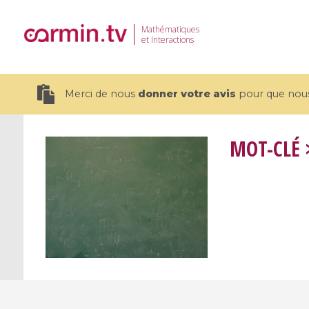
Mathématiques
et Interactions
Merci de nous
donner votre avis
pour que nous 
MOT-CLÉ
>
19 videos
CEMRACS 2026 : Modeling and AI
Coulomb b
for Environmental Transition /
quantum 
Centre d'Eté Mathématique de
Coulomb 
Recherche Avancée en Calcul
affines
Scientifique