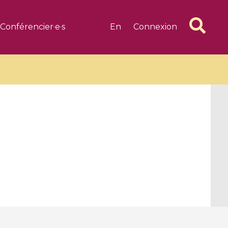
Conférencier·e·s
En
Connexion
6 videos
1 videos
d complex
CIMPA-CIRM Fellowships «
algébrique
Research in Residence »
Introduction to Dissipative
Dynamical Systems in Infinite
Dimensions and Their
Applications