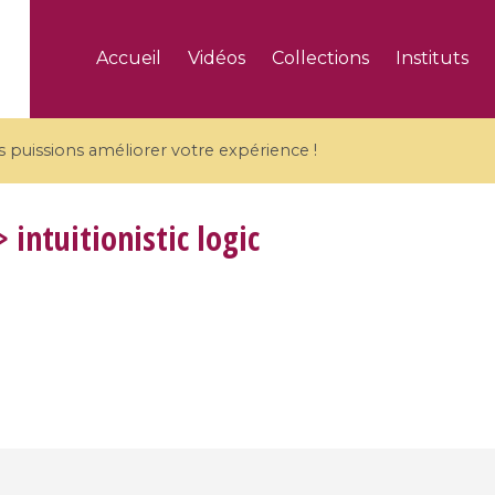
Accueil
Vidéos
Collections
Instituts
puissions améliorer votre expérience !
 intuitionistic logic
5 videos
ranches and affine
Algebraic geometry an
groups / Branches de
geometry / Géométrie 
et groupes quantiques
et géométrie complexe