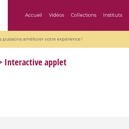
Accueil
Vidéos
Collections
Instituts
puissions améliorer votre expérience !
 Interactive applet
5 videos
ranches and affine
Algebraic geometry an
groups / Branches de
geometry / Géométrie 
et groupes quantiques
et géométrie complexe