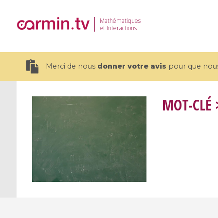
Mathématiques
et Interactions
Merci de nous
donner votre avis
pour que nous 
MOT-CLÉ
>
19 videos
CEMRACS 2026 : Modeling and AI
Coulomb b
for Environmental Transition /
quantum 
Centre d'Eté Mathématique de
Coulomb 
Recherche Avancée en Calcul
affines
Scientifique