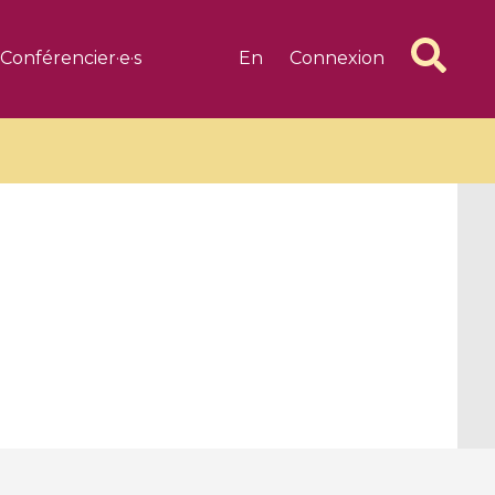
Conférencier·e·s
En
Connexion
6 videos
1 videos
d complex
CIMPA-CIRM Fellowships «
algébrique
Research in Residence »
Introduction to Dissipative
Dynamical Systems in Infinite
Dimensions and Their
Applications