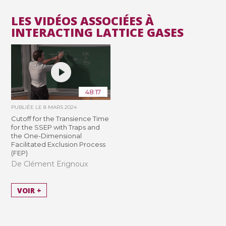
LES VIDÉOS ASSOCIÉES À
INTERACTING LATTICE GASES
48:17
PUBLIÉE LE
8 MARS 2024
Cutoff for the Transience Time
for the SSEP with Traps and
the One-Dimensional
Facilitated Exclusion Process
(FEP)
De Clément Erignoux
VOIR +