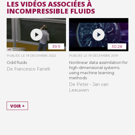
LES VIDÉOS ASSOCIÉES À
INCOMPRESSIBLE FLUIDS
39:11
30:28
PUBLIÉE LE
19 DÉCEMBRE 2022
PUBLIÉE LE
19 DÉCEMBRE 2019
Odd fluids
Nonlinear data assimilation for
high-dimensional systems
De Francesco Fanelli
using machine learning
methods
De Peter - Jan van
Leeuwen
VOIR +