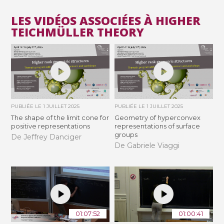
LES VIDÉOS ASSOCIÉES À HIGHER
TEICHMÜLLER THEORY
PUBLIÉE LE
1 JUILLET 2025
PUBLIÉE LE
1 JUILLET 2025
The shape of the limit cone for
Geometry of hyperconvex
positive representations
representations of surface
groups
De Jeffrey Danciger
De Gabriele Viaggi
01:07:52
01:00:41