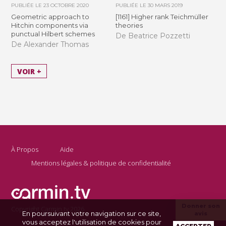
PUBLIÉE LE
23 OCTOBRE 2020
PUBLIÉE LE
30 MARS 2019
Geometric approach to
[1161] Higher rank Teichmüller
Hitchin components via
theories
punctual Hilbert schemes
De Beatrice Pozzetti
De Alexander Thomas
VOIR +
À Propos
Aide
Mentions légales & politique de confidentialité
Donner son
Copyright Carmin.tv 2026
En poursuivant votre navigation sur ce site,
avis
vous acceptez l'utilisation de cookies pour