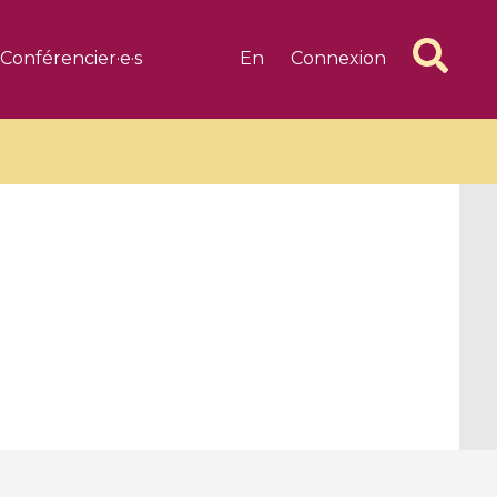
Conférencier·e·s
En
Connexion
6 videos
1 videos
d complex
CIMPA-CIRM Fellowships «
algébrique
Research in Residence »
Introduction to Dissipative
Dynamical Systems in Infinite
Dimensions and Their
Applications