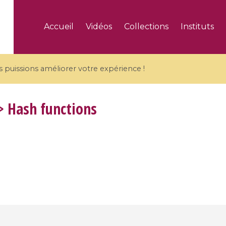
Accueil
Vidéos
Collections
Instituts
puissions améliorer votre expérience !
 Hash functions
5 videos
ranches and affine
Algebraic geometry an
groups / Branches de
geometry / Géométrie 
et groupes quantiques
et géométrie complexe