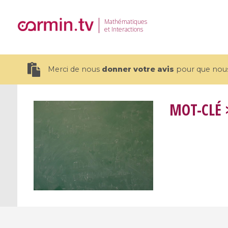
Mathématiques
et Interactions
Merci de nous
donner votre avis
pour que nous 
MOT-CLÉ
>
19 videos
CEMRACS 2026 : Modeling and AI
Coulomb b
for Environmental Transition /
quantum 
Centre d'Eté Mathématique de
Coulomb 
Recherche Avancée en Calcul
affines
Scientifique