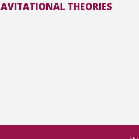
RAVITATIONAL THEORIES
Toutes les collections
Tous les instituts
À Pr