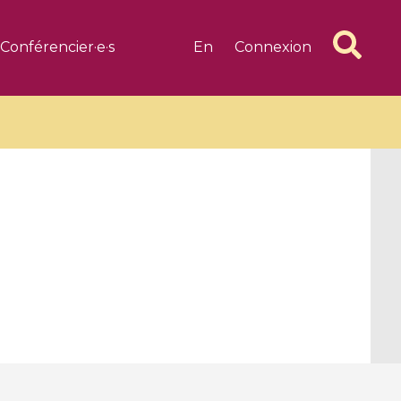
Conférencier·e·s
En
Connexion
6 videos
1 videos
d complex
CIMPA-CIRM Fellowships «
algébrique
Research in Residence »
Introduction to Dissipative
Dynamical Systems in Infinite
Dimensions and Their
Applications