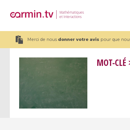
Mathématiques
et Interactions
Merci de nous
donner votre avis
pour que nous 
MOT-CLÉ
>
19 videos
CEMRACS 2026 : Modeling and AI
Coulomb b
for Environmental Transition /
quantum 
Centre d'Eté Mathématique de
Coulomb 
Recherche Avancée en Calcul
affines
Scientifique