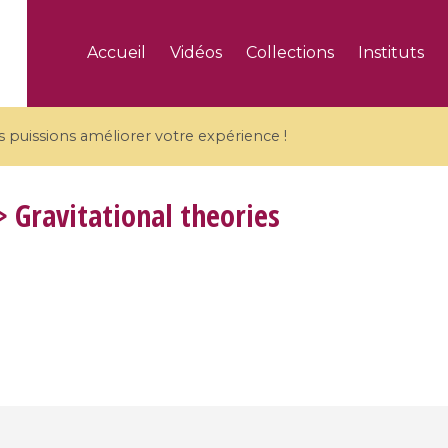
Accueil
Vidéos
Collections
Instituts
puissions améliorer votre expérience !
 Gravitational theories
5 videos
ranches and affine
Algebraic geometry an
groups / Branches de
geometry / Géométrie 
et groupes quantiques
et géométrie complexe