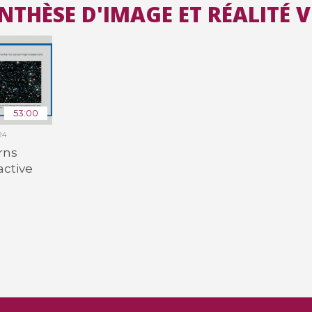
YNTHÈSE D'IMAGE ET RÉALITÉ 
Toutes les collections
Tous les instituts
53:00
24
rns
active