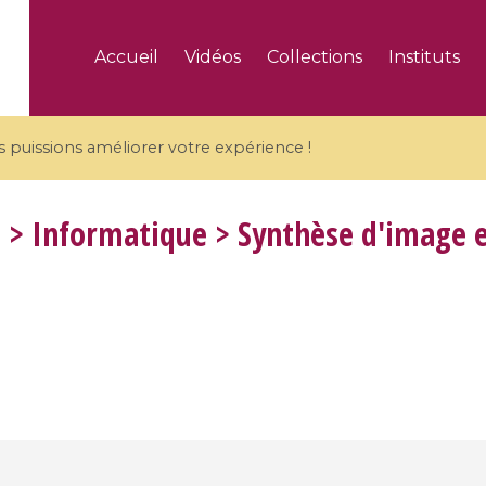
Accueil
Vidéos
Collections
Instituts
puissions améliorer votre expérience !
E
> Informatique > Synthèse d'image et
5 videos
ranches and affine
Algebraic geometry an
groups / Branches de
geometry / Géométrie 
et groupes quantiques
et géométrie complexe