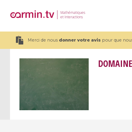
Mathématiques
et Interactions
Merci de nous
donner votre avis
pour que nous 
DOMAIN
19 videos
CEMRACS 2026 : Modeling and AI
Coulomb b
for Environmental Transition /
quantum 
Centre d'Eté Mathématique de
Coulomb 
Recherche Avancée en Calcul
affines
Scientifique