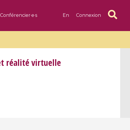
Conférencier·e·s
En
Connexion
 réalité virtuelle
6 videos
1 videos
d complex
CIMPA-CIRM Fellowships «
algébrique
Research in Residence »
Introduction to Dissipative
Dynamical Systems in Infinite
Dimensions and Their
Applications