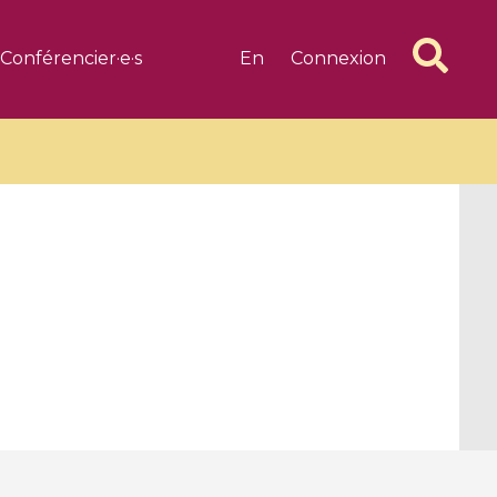
Conférencier·e·s
En
Connexion
6 videos
1 videos
d complex
CIMPA-CIRM Fellowships «
algébrique
Research in Residence »
Introduction to Dissipative
Dynamical Systems in Infinite
Dimensions and Their
Applications