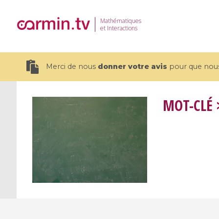
Mathématiques
et Interactions
Merci de nous
donner votre avis
pour que nous 
MOT-CLÉ
>
19 videos
CEMRACS 2026 : Modeling and AI
Coulomb b
for Environmental Transition /
quantum 
Centre d'Eté Mathématique de
Coulomb 
Recherche Avancée en Calcul
affines
Scientifique