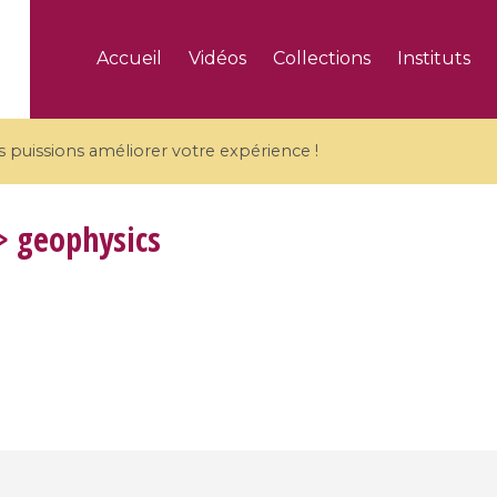
Accueil
Vidéos
Collections
Instituts
puissions améliorer votre expérience !
 geophysics
5 videos
ranches and affine
Algebraic geometry an
groups / Branches de
geometry / Géométrie 
et groupes quantiques
et géométrie complexe