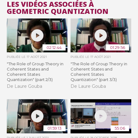
LES VIDÉOS ASSOCIÉES À
GEOMETRIC QUANTIZATION
02:12:44
01:29:56
PUBLIÉE LE
17 AOÛT 2021
PUBLIÉE LE
17 AOÛT 2021
"The Role of Group Theory in
"The Role of Group Theory in
Coherent States and
Coherent States and
Coherent States
Coherent States
Quantization" (part 2/3)
Quantization" (part 3/3)
De Laure Gouba
De Laure Gouba
01:59:13
55:06
PUBLIÉE LE
1 JUILLET 2021
PUBLIÉE LE
18 OCTOBRE 2018