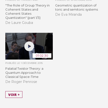
"The Role of Group Theory in
Geometric quantization of
Coherent States and
toric and semitoric systems
Coherent States
De Eva Miranda
Quantization" (part 1/3)
De Laure Gouba
01:02:30
PUBLIÉE LE
1 DÉCEMBRE 2015
Palatial Twistor Theory: a
Quantum Approach to
Classical Space-Time
De Roger Penrose
VOIR +