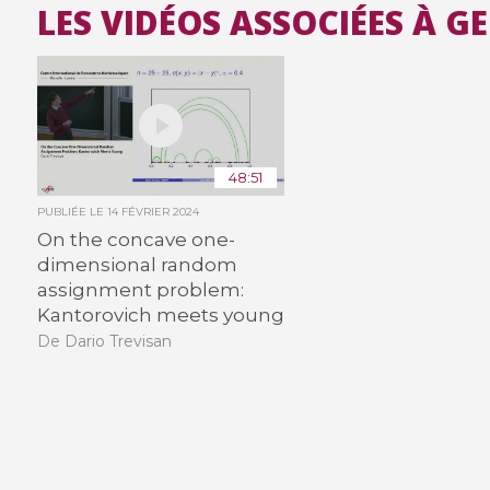
LES VIDÉOS ASSOCIÉES À G
48:51
PUBLIÉE LE
14 FÉVRIER 2024
On the concave one-
dimensional random
assignment problem:
Kantorovich meets young
De Dario Trevisan