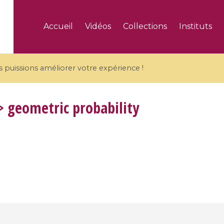
Accueil
Vidéos
Collections
Instituts
puissions améliorer votre expérience !
 geometric probability
5 videos
ranches and affine
Algebraic geometry an
groups / Branches de
geometry / Géométrie 
et groupes quantiques
et géométrie complexe