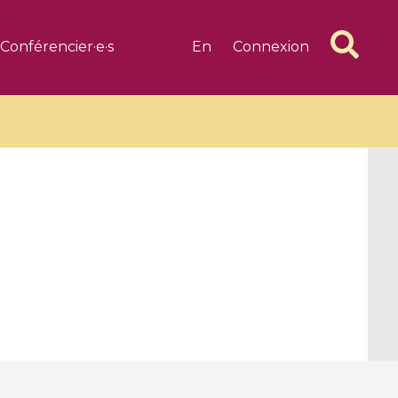
Conférencier·e·s
En
Connexion
6 videos
1 videos
d complex
CIMPA-CIRM Fellowships «
algébrique
Research in Residence »
Introduction to Dissipative
Dynamical Systems in Infinite
Dimensions and Their
Applications