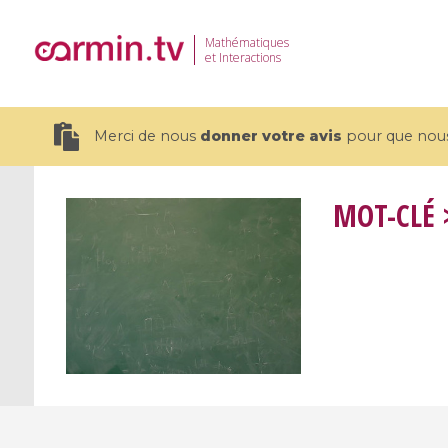
Mathématiques
et Interactions
Merci de nous
donner votre avis
pour que nous 
MOT-CLÉ
>
19 videos
CEMRACS 2026 : Modeling and AI
Coulomb b
for Environmental Transition /
quantum 
Centre d'Eté Mathématique de
Coulomb 
Recherche Avancée en Calcul
affines
Scientifique