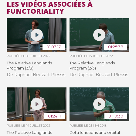
LES VIDÉOS ASSOCIÉES À
FUNCTORIALITY
01:03:17
01:25:38
PUBLIÉE LE
16 JUILLET 2022
PUBLIÉE LE
15 JUILLET 2022
The Relative Langlands
The Relative Langlands
Program (3/3)
Program (2/3)
De Raphaël Beuzart Plessis
De Raphaël Beuzart Plessis
01:24:11
01:10:30
PUBLIÉE LE
14 JUILLET 2022
PUBLIÉE LE
21 MAI 2018
The Relative Langlands
Zeta functions and orbital