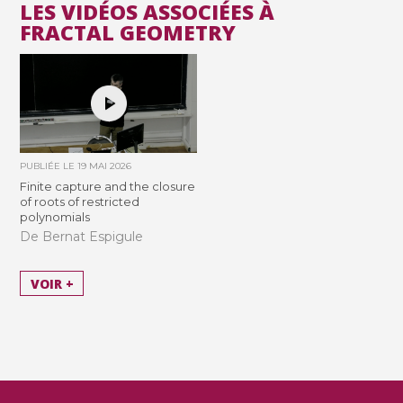
LES VIDÉOS ASSOCIÉES À
FRACTAL GEOMETRY
PUBLIÉE LE
19 MAI 2026
Finite capture and the closure
of roots of restricted
polynomials
De Bernat Espigule
VOIR +